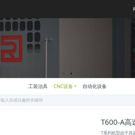
工装治具
CNC设备
自动化设备
T600-A高
​T系列机型由于